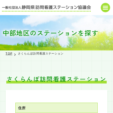
HOME
中部地区のステーションを探す
協議会概要
研修・講演会
TOP
さくらんぼ訪問看護ステーション
お知らせ
申込・届出書
さくらんぼ訪問看護ステーション
書式
ダウンロード
県の補助金関係
住所
調査・報告書