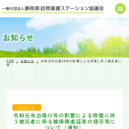
HOME
お知らせ
協議会概要
研修・講演会
TOP
お知らせ
令和元年台風15号の影響による停電に伴う被災者に
係...
お知らせ
申込・届出書
書式
ダウンロード
お知らせ
県の補助金関係
令和元年台風15号の影響による停電に伴
う被災者に係る被保険者証等の提示等に
調査・報告書
ついて（通知）