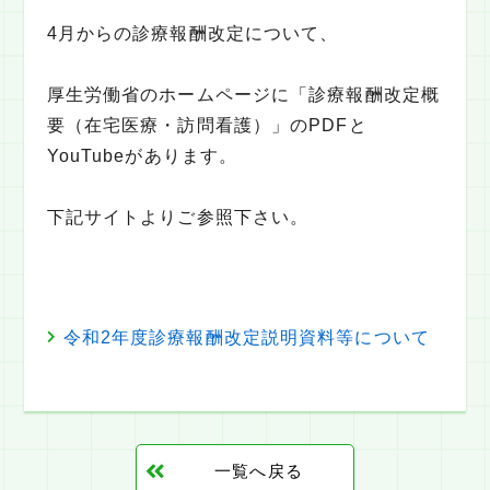
4月からの診療報酬改定について、
人材育成
プログラム
厚生労働省のホームページに「診療報酬改定概
Q&A
要（在宅医療・訪問看護）」のPDFと
会報誌
YouTubeがあります。
訪問看護師を目指す方
下記サイトよりご参照下さい。
ステーションを探す
令和2年度診療報酬改定説明資料等について
一覧へ戻る