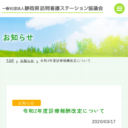
HOME
お知らせ
協議会概要
研修・講演会
TOP
お知らせ
令和2年度診療報酬改定について
お知らせ
申込・届出書
書式
ダウンロード
お知らせ
令和2年度診療報酬改定について
県の補助金関係
2020/03/17
調査・報告書