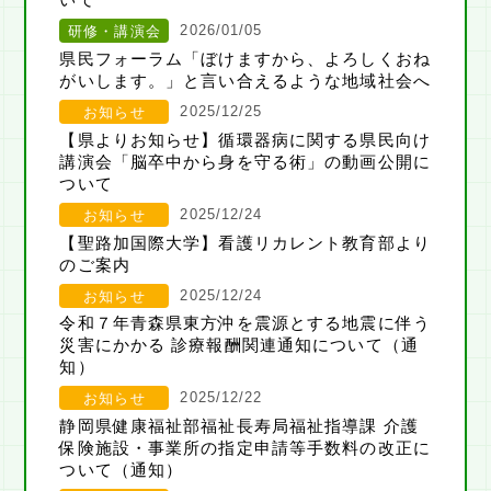
2026/01/05
研修・講演会
県民フォーラム「ぼけますから、よろしくおね
がいします。」と言い合えるような地域社会へ
2025/12/25
お知らせ
【県よりお知らせ】循環器病に関する県民向け
講演会「脳卒中から身を守る術」の動画公開に
ついて
2025/12/24
お知らせ
【聖路加国際大学】看護リカレント教育部より
のご案内
2025/12/24
お知らせ
令和７年青森県東方沖を震源とする地震に伴う
災害にかかる 診療報酬関連通知について（通
知）
2025/12/22
お知らせ
静岡県健康福祉部福祉長寿局福祉指導課 介護
保険施設・事業所の指定申請等手数料の改正に
ついて（通知）