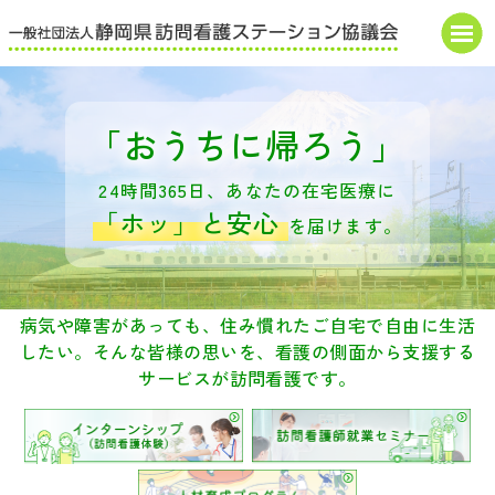
HOME
「おうちに帰ろう」
協議会概要
24時間365日、あなたの在宅医療に
研修・講演会
「ホッ」と安心
を届けます。
お知らせ
申込・届出書
病気や障害があっても、住み慣れたご自宅で自由に生活
したい。
そんな皆様の思いを、看護の側面から支援する
書式
ダウンロード
サービスが訪問看護です。
県の補助金関係
調査・報告書